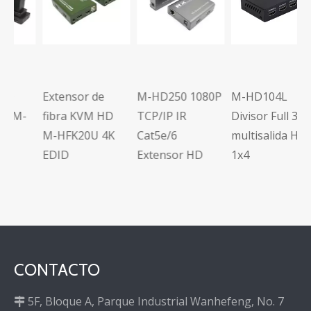
M
c
a
E
C
Extensor de
M-HD250 1080P
M-HD104L
-
fibra KVM HD
TCP/IP IR
Divisor Full 3D
M-HFK20U 4K
Cat5e/6
multisalida HD
EDID
Extensor HD
1x4
CONTACTO
5F, Bloque A, Parque Industrial Wanhefeng, No. 7
