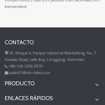
incluyen estos 2 días. ¡Los pedidos internacionales son
bienvenidos!
CONTACTO
5F, Bloque A, Parque Industrial Wanhefeng, No. 7

Yumiao Road, calle Buji, Longgang, Shenzhen
+86-136-3256-0970

sales01@mb-video.com

PRODUCTO
ENLACES RÁPIDOS