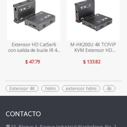
Extensor HD Cat5e/6
M-HK200U 4K TCP/IP
con salida de bucle IR 4K
KVM Extensor HD
M-HK100
Cat5e/6 de múltiples
entradas y salidas
$
47.79
$
133.82
Extensor 4K
hdmi
extensor hdmi
4k
CONTACTO
5F, Bloque A, Parque Industrial Wanhefeng, No. 7
