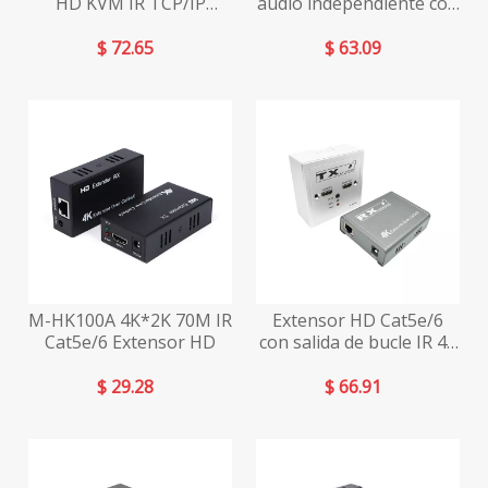
HD KVM IR TCP/IP
audio independiente con
Cat5e/6 4K
salida de bucle IR M-
HK60 4K
$
72.65
$
63.09
M-HK100A 4K*2K 70M IR
Extensor HD Cat5e/6
Cat5e/6 Extensor HD
con salida de bucle IR 4K
M-HK100B
$
29.28
$
66.91