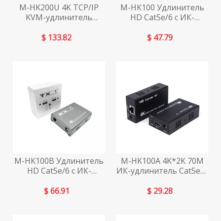
M-HK200U 4K TCP/IP
M-HK100 Удлинитель
KVM-удлинитель
HD Cat5e/6 с ИК-
Cat5e/6 HD с
выходом 4K
несколькими входами
$
133.82
$
47.79
и несколькими
выходами
M-HK100B Удлинитель
M-HK100A 4K*2K 70M
HD Cat5e/6 с ИК-
ИК-удлинитель Cat5e/6
выходом 4K
HD
$
66.91
$
29.28