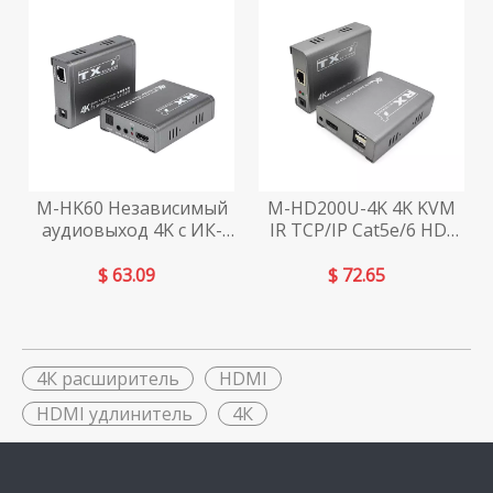
M-HK60 Независимый
M-HD200U-4K 4K KVM
аудиовыход 4K с ИК-
IR TCP/IP Cat5e/6 HD-
петлей Cat5e/6 HD
удлинитель
Extender
$
63.09
$
72.65
4К расширитель
HDMI
HDMI удлинитель
4К