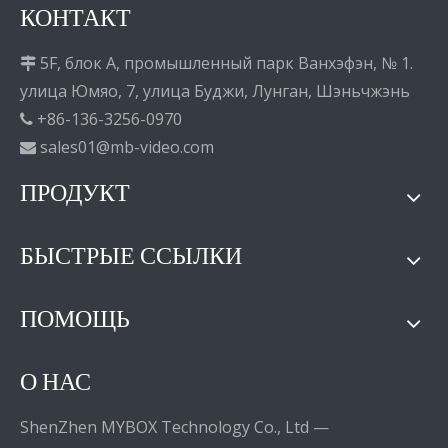
КОНТАКТ
5F, блок A, промышленный парк Ванхэфэн, № 1.

улица Юмяо, 7, улица Буджи, Лунган, Шэньчжэнь
+86-136-3256-0970

sales01@mb-video.com

ПРОДУКТ
БЫСТРЫЕ ССЫЛКИ
ПОМОЩЬ
О НАС
ShenZhen MYBOX Technology Co., Ltd —