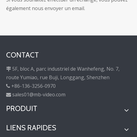
également nous envoyer un email.
CONTACT
5F, bloc A, parc industriel de Wanhefeng, No. 7,

route Yumiao, rue Buji, Longgang, Shenzhen
+86-136-3256-0970

sales01@mb-video.com

PRODUIT
LIENS RAPIDES