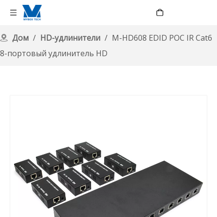
Language
Дом
/
HD-удлинители
/
M-HD608 EDID POC IR Cat6
8-портовый удлинитель HD