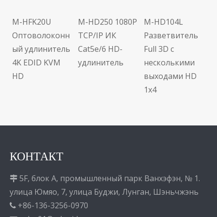
C
у
M-HFK20U
M-HD250 1080P
M-HD104L
й
Оптоволоконн
TCP/IP ИК
Разветвитель
ль
ый удлинитель
Cat5e/6 HD-
Full 3D с
4K EDID KVM
удлинитель
несколькими
HD
выходами HD
1x4
КОНТАКТ
5F, блок A, промышленный парк Ванхэфэн, № 1.

улица Юмяо, 7, улица Буджи, Лунган, Шэньчжэнь
+86-136-3256-0970
