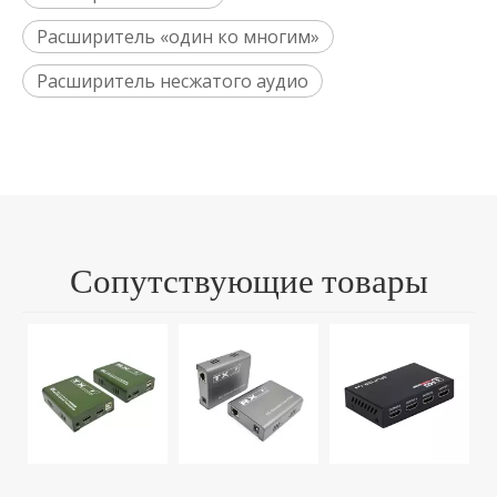
Расширитель «один ко многим»
Расширитель несжатого аудио
Сопутствующие товары
M
н
б