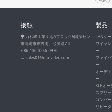
VGA
接触
製品
万和峰工業団地Aブロック5階深セン
LANケ

市龍崗市布吉街、弓澳路7 
ワイヤレ
86-136-3256-0970
ー
+
sales01@mb-video.com
ファイバ
→
ー
オーディ
ー
XLRオ
スプリッ
コンバー
リピータ